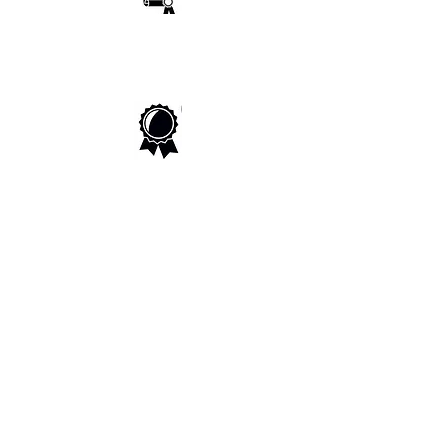
CERTIFICADO
Receba seu certificado digital ao final do curso
GARANTIA DE SATISFAÇÃO
Tenha seu dinheiro de volta caso não goste
do curso no período de 7 dias