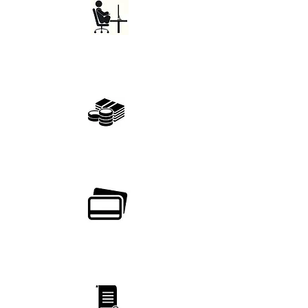
ESCOLHA O MELHOR LOCAL
Estude no conforto de sua casa ou ONDE quiser
ECONOMIZE DINHEIRO
Estude online sem precisar se deslocar
PAGUE DE DIVERSAS FORMAS
Tenha total segurança no seu pagamento