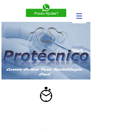
Cursos Online Para Reabilitação
Oral
ESTUDE NO SEU RÍTMO
Assista às aulas QUANDO e COMO quiser